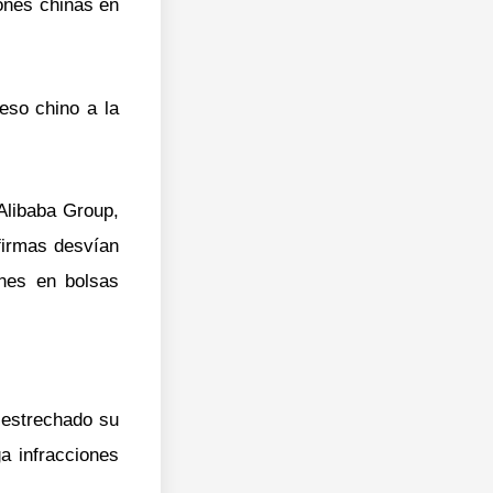
ones chinas en
eso chino a la
 Alibaba Group,
firmas desvían
ones en bolsas
y estrechado su
ga infracciones