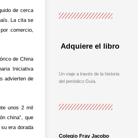
guido de cerca
aís. La cita se
 por comercio,
Adquiere el libro
tórico de China
ria Iniciativa
Un viaje a través de la historia
as advierten de
del periódico Guía.
nte unos 2 mil
ón china”, que
o su era dorada
Colegio Fray Jacobo