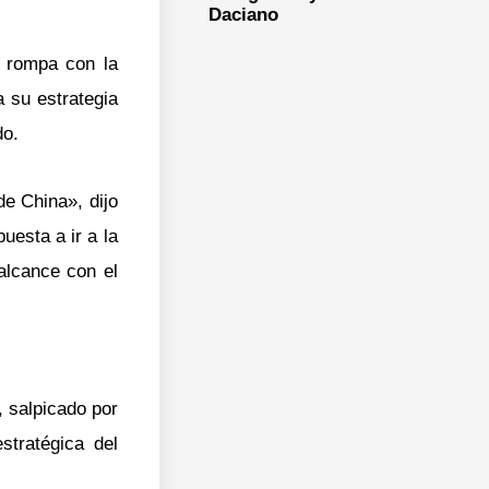
Daciano
, rompa con la
a su estrategia
do.
de China», dijo
uesta a ir a la
alcance con el
, salpicado por
tratégica del