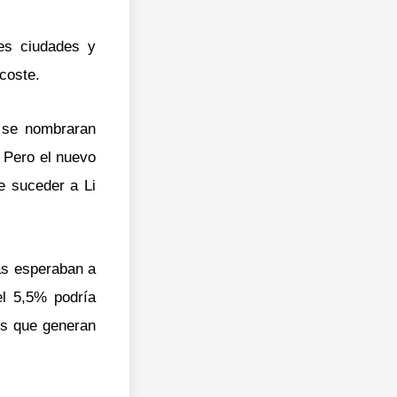
es ciudades y
 coste.
e se nombraran
 Pero el nuevo
e suceder a Li
as esperaban a
el 5,5% podría
os que generan