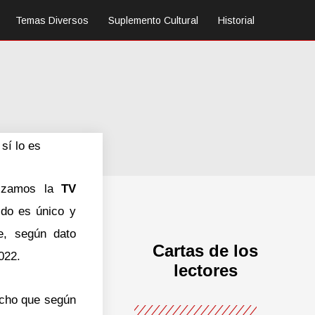
Temas Diversos
Suplemento Cultural
Historial
sí lo es
lizamos la
TV
ido es único y
e, según dato
Cartas de los
022.
lectores
hecho que según