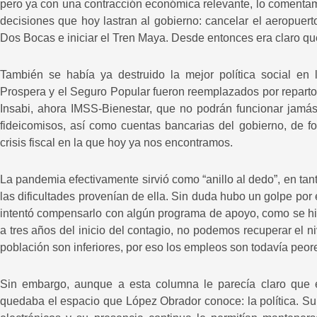
pero ya con una contracción económica relevante, lo comenta
decisiones que hoy lastran al gobierno: cancelar el aeropuert
Dos Bocas e iniciar el Tren Maya. Desde entonces era claro que
También se había ya destruido la mejor política social en l
Prospera y el Seguro Popular fueron reemplazados por reparto d
Insabi, ahora IMSS-Bienestar, que no podrán funcionar jamás
fideicomisos, así como cuentas bancarias del gobierno, de fo
crisis fiscal en la que hoy ya nos encontramos.
La pandemia efectivamente sirvió como “anillo al dedo”, en tant
las dificultades provenían de ella. Sin duda hubo un golpe por 
intentó compensarlo con algún programa de apoyo, como se hiz
a tres años del inicio del contagio, no podemos recuperar el n
población son inferiores, por eso los empleos son todavía peo
Sin embargo, aunque a esta columna le parecía claro que 
quedaba el espacio que López Obrador conoce: la política. Su