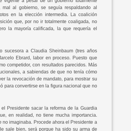
se vigente a pesar de un gobierno totalmente
ba mal al gobierno, se seguía respaldando al
tos en la elección intermedia. La coalición
sición que, por no ir totalmente coaligada, no
o la mayoría calificada, la que requería el
omo sucesora a Claudia Sheinbaum (tres años
 Marcelo Ebrard, labor en proceso. Puesto que
mo competidor, con resultados parecidos. Más
itucionales, a sabiendas de que no tenía cómo
over la revocación de mandato, para mostrar su
hó para convertirse en la figura nacional que no
ó el Presidente sacar la reforma de la Guardia
e, en realidad, no tiene mucha importancia.
ue no imaginaba. Procede ahora el Presidente a
 le sale bien, será porque ha sido su arma de