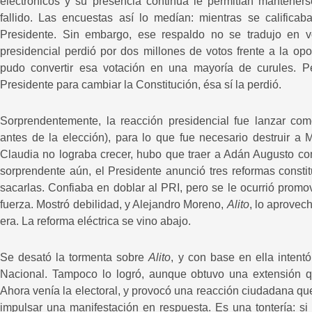
electrónicos y su presencia continua le permitían mantener
fallido. Las encuestas así lo medían: mientras se califica
Presidente. Sin embargo, ese respaldo no se tradujo en vo
presidencial perdió por dos millones de votos frente a la opo
pudo convertir esa votación en una mayoría de curules. Per
Presidente para cambiar la Constitución, ésa sí la perdió.
Sorprendentemente, la reacción presidencial fue lanzar c
antes de la elección), para lo que fue necesario destruir a
Claudia no lograba crecer, hubo que traer a Adán Augusto co
sorprendente aún, el Presidente anunció tres reformas const
sacarlas. Confiaba en doblar al PRI, pero se le ocurrió prom
fuerza. Mostró debilidad, y Alejandro Moreno,
Alito
, lo aprovec
era. La reforma eléctrica se vino abajo.
Se desató la tormenta sobre
Alito
, y con base en ella intent
Nacional. Tampoco lo logró, aunque obtuvo una extensión qu
Ahora venía la electoral, y provocó una reacción ciudadana q
impulsar una manifestación en respuesta. Es una tontería: si