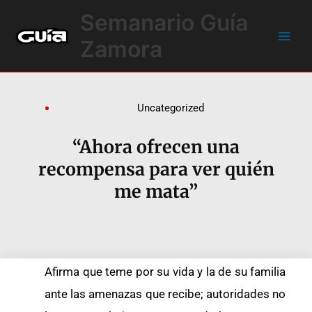
Ir
Main
Semanario Guía
al
Men
contenido
Zamora
Uncategorized
“Ahora ofrecen una
recompensa para ver quién
me mata”
Afirma que teme por su vida y la de su familia
ante las amenazas que recibe; autoridades no