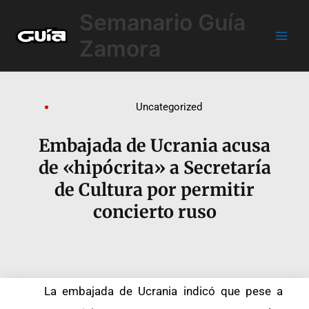
Ir
Main
Semanario Guía
al
Men
contenido
Zamora
Uncategorized
Embajada de Ucrania acusa
de «hipócrita» a Secretaría
de Cultura por permitir
concierto ruso
La embajada de Ucrania indicó que pese a