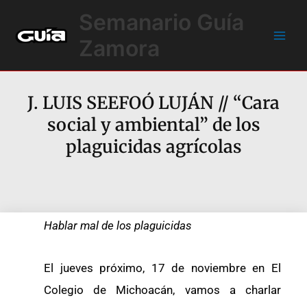
Ir
Main
Semanario Guía
al
Men
contenido
Zamora
J. LUIS SEEFOÓ LUJÁN // “Cara
social y ambiental” de los
plaguicidas agrícolas
Hablar mal de los plaguicidas
El jueves próximo, 17 de noviembre en El
Colegio de Michoacán, vamos a charlar