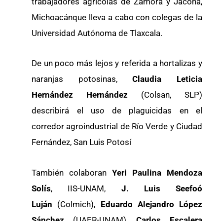
trabajadores agrícolas de Zamora y Jacona,
Michoacánque lleva a cabo con colegas de la
Universidad Autónoma de Tlaxcala.
De un poco más lejos y referida a hortalizas y
naranjas potosinas,
Claudia Leticia
Hernández Hernández
(Colsan, SLP)
describirá el u
so
de plaguicidas en el
corredor agroindustrial de Río Verde y Ciudad
Fernández, San Luis Potosí
También colaboran
Yeri Paulina Mendoza
Solís
, IIS-UNAM,
J. Luis Seefoó
Luján
(Colmich),
Eduardo Alejandro López
Sánchez
(UAER-UNAM),
Carlos Escalera