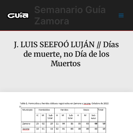
Ir
Main
Semanario Guía
al
Men
contenido
Zamora
J. LUIS SEEFOÓ LUJÁN // Días
de muerte, no Día de los
Muertos