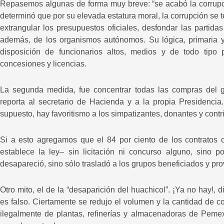
Repasemos algunas de forma muy breve: “se acabó la corrupci
determinó que por su elevada estatura moral, la corrupción se 
extrangular los presupuestos oficiales, desfondar las partida
además, de los organismos autónomos. Su lógica, primaria y 
disposición de funcionarios altos, medios y de todo tipo p
concesiones y licencias.
La segunda medida, fue concentrar todas las compras del go
reporta al secretario de Hacienda y a la propia Presidencia
supuesto, hay favoritismo a los simpatizantes, donantes y contr
Si a esto agregamos que el 84 por ciento de los contratos c
establece la ley– sin licitación ni concurso alguno, sino p
desapareció, sino sólo trasladó a los grupos beneficiados y pr
Otro mito, el de la “desaparición del huachicol”. ¡Ya no hay!,
es falso. Ciertamente se redujo el volumen y la cantidad de co
ilegalmente de plantas, refinerías y almacenadoras de Peme