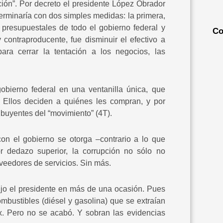
ón”. Por decreto el presidente López Obrador
terminaría con dos simples medidas: la primera,
s presupuestales de todo el gobierno federal y
Co
contraproducente, fue disminuir el efectivo a
ara cerrar la tentación a los negocios, las
bierno federal en una ventanilla única, que
. Ellos deciden a quiénes les compran, y por
ibuyentes del “movimiento” (4T).
on el gobierno se otorga –contrario a lo que
or dedazo superior, la corrupción no sólo no
oveedores de servicios. Sin más.
 dijo el presidente en más de una ocasión. Pues
mbustibles (diésel y gasolina) que se extraían
x. Pero no se acabó. Y sobran las evidencias