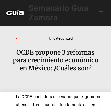
Ir
Main
Semanario Guía
al
Men
contenido
Zamora
Uncategorized
OCDE propone 3 reformas
para crecimiento económico
en México: ¿Cuáles son?
La OCDE considera necesario que el gobierno
atienda tres puntos fundamentales en la