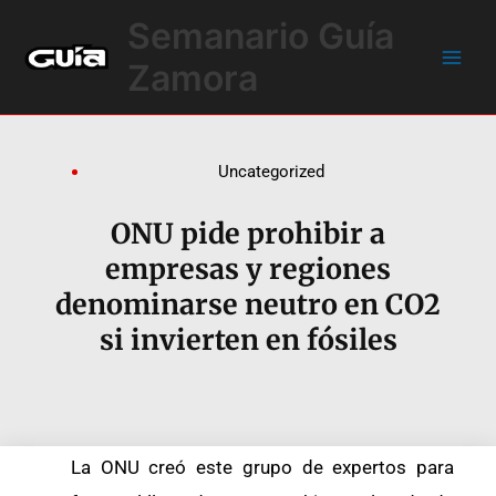
Ir
Main
Semanario Guía
al
Men
contenido
Zamora
Uncategorized
ONU pide prohibir a
empresas y regiones
denominarse neutro en CO2
si invierten en fósiles
La ONU creó este grupo de expertos para