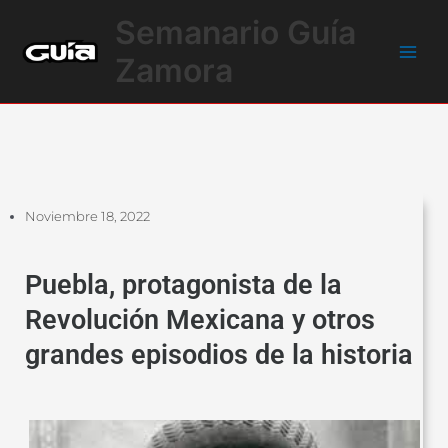
Ir
Main
Semanario Guía
al
Men
contenido
Zamora
Noviembre 18, 2022
Puebla, protagonista de la
Revolución Mexicana y otros
grandes episodios de la historia