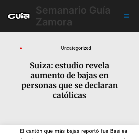
Ir
Main
Semanario Guía
al
Men
contenido
Zamora
Uncategorized
Suiza: estudio revela
aumento de bajas en
personas que se declaran
católicas
El cantón que más bajas reportó fue Basilea