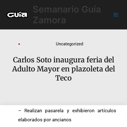
Ir
Main
Semanario Guía
al
Men
contenido
Zamora
Uncategorized
Carlos Soto inaugura feria del
Adulto Mayor en plazoleta del
Teco
– Realizan pasarela y exhibieron artículos
elaborados por ancianos