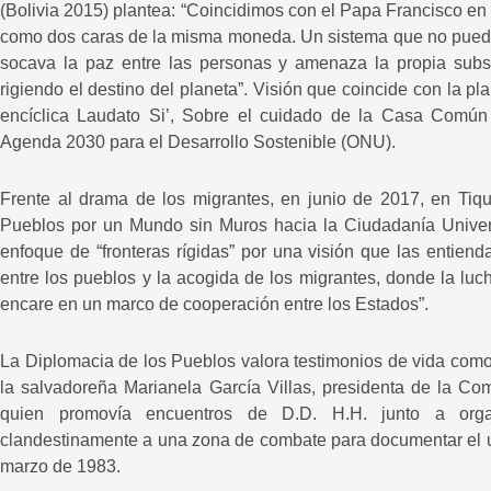
(Bolivia 2015) plantea: “Coincidimos con el Papa Francisco en
como dos caras de la misma moneda. Un sistema que no puede b
socava la paz entre las personas y amenaza la propia subsi
rigiendo el destino del planeta”. Visión que coincide con la p
encíclica Laudato Si’, Sobre el cuidado de la Casa Común 
Agenda 2030 para el Desarrollo Sostenible (ONU).
Frente al drama de los migrantes, en junio de 2017, en Tiqu
Pueblos por un Mundo sin Muros hacia la Ciudadanía Univers
enfoque de “fronteras rígidas” por una visión que las entien
entre los pueblos y la acogida de los migrantes, donde la luc
encare en un marco de cooperación entre los Estados”.
La Diplomacia de los Pueblos valora testimonios de vida com
la salvadoreña Marianela García Villas, presidenta de la C
quien promovía encuentros de D.D. H.H. junto a organ
clandestinamente a una zona de combate para documentar el u
marzo de 1983.