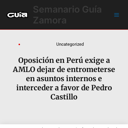
Ir
Main
Semanario Guía
al
Men
contenido
Zamora
Uncategorized
Oposición en Perú exige a
AMLO dejar de entrometerse
en asuntos internos e
interceder a favor de Pedro
Castillo