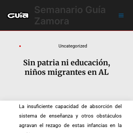
Ir
Main
Semanario Guía
al
Men
contenido
Zamora
Uncategorized
Sin patria ni educación,
niños migrantes en AL
La insuficiente capacidad de absorción del
sistema de enseñanza y otros obstáculos
agravan el rezago de estas infancias en la