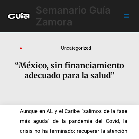
Ir
Main
Semanario Guía
al
Men
contenido
Zamora
Uncategorized
“México, sin financiamiento
adecuado para la salud”
Aunque en AL y el Caribe “salimos de la fase
más aguda” de la pandemia del Covid, la
crisis no ha terminado; recuperar la atención