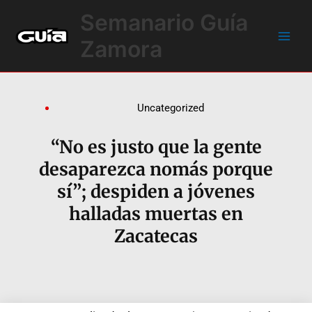
Ir
Main
Semanario Guía
al
Men
contenido
Zamora
Uncategorized
“No es justo que la gente
desaparezca nomás porque
sí”; despiden a jóvenes
halladas muertas en
Zacatecas