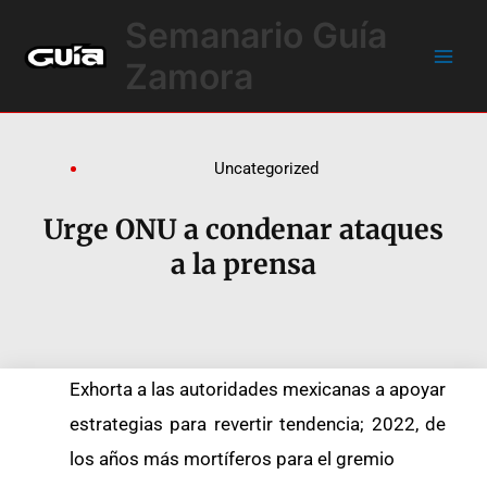
Ir
Main
Semanario Guía
al
Men
contenido
Zamora
Uncategorized
Urge ONU a condenar ataques
a la prensa
Exhorta a las autoridades mexicanas a apoyar
estrategias para revertir tendencia; 2022, de
los años más mortíferos para el gremio