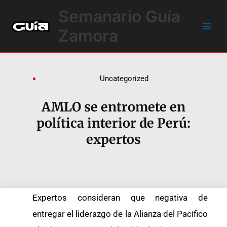
Ir
Main
Semanario Guía
al
Men
contenido
Zamora
Uncategorized
AMLO se entromete en
política interior de Perú:
expertos
Expertos consideran que negativa de
entregar el liderazgo de la Alianza del Pacífico