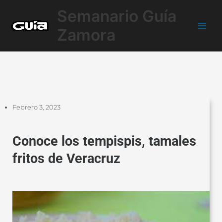
Ir
Main
Semanario Guía
al
Men
contenido
Zamora
Febrero 3, 2023
Conoce los tempispis, tamales
fritos de Veracruz