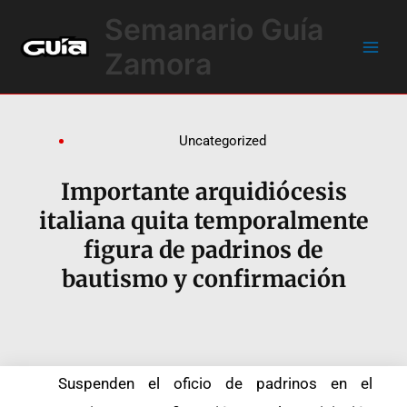
Ir
Main
Semanario Guía
al
Men
contenido
Zamora
Uncategorized
Importante arquidiócesis
italiana quita temporalmente
figura de padrinos de
bautismo y confirmación
Suspenden el oficio de padrinos en el