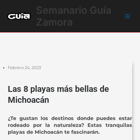
Ir
Main
Semanario Guía
al
Men
contenido
Zamora
Febrero 24, 2023
Las 8 playas más bellas de
Michoacán
¿Te gustan los destinos donde puedes estar
rodeado por la naturaleza? Estas tranquilas
playas de Michoacán te fascinarán.