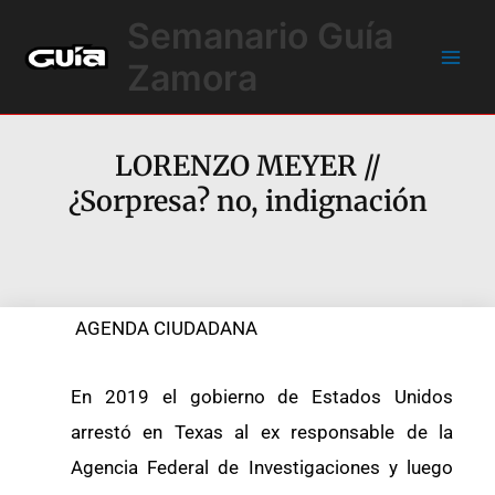
Ir
Main
Semanario Guía
al
Men
contenido
Zamora
LORENZO MEYER //
¿Sorpresa? no, indignación
AGENDA CIUDADANA
En 2019 el gobierno de Estados Unidos
arrestó en Texas al ex responsable de la
Agencia Federal de Investigaciones y luego