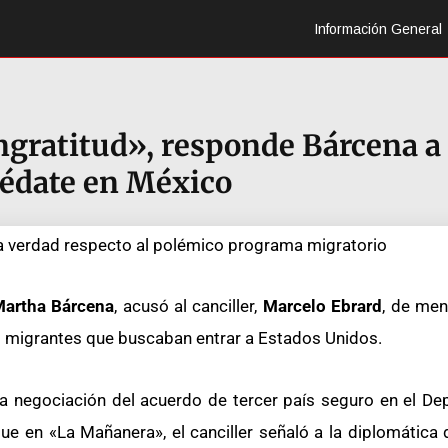
Información General
ingratitud», responde Bárcena a
uédate en México
la verdad respecto al polémico programa migratorio
artha Bárcena
, acusó al canciller,
Marcelo Ebrard
, de men
os migrantes que buscaban entrar a Estados Unidos.
a negociación del acuerdo de tercer país seguro en el D
que en «La Mañanera», el canciller señaló a la diplomática