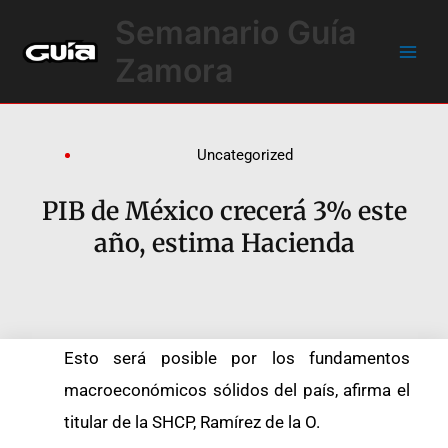
Ir
Main
Semanario Guía
al
Men
contenido
Zamora
Uncategorized
PIB de México crecerá 3% este
año, estima Hacienda
Esto será posible por los fundamentos
macroeconómicos sólidos del país, afirma el
titular de la SHCP, Ramírez de la O.