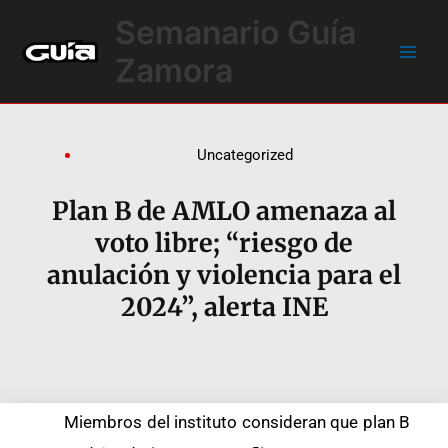
Ir
Main
Semanario Guía
al
Men
contenido
Zamora
Uncategorized
Plan B de AMLO amenaza al
voto libre; “riesgo de
anulación y violencia para el
2024”, alerta INE
Miembros del instituto consideran que plan B