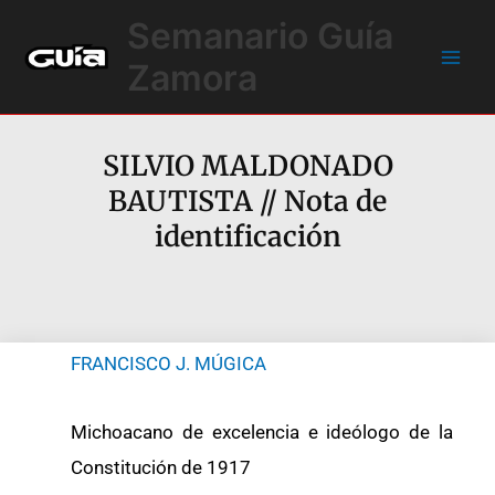
Ir
Main
Semanario Guía
al
Men
contenido
Zamora
SILVIO MALDONADO
BAUTISTA // Nota de
identificación
FRANCISCO J. MÚGICA
Michoacano de excelencia e ideólogo de la
Constitución de 1917