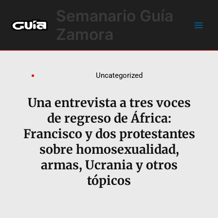
Ir
Main
Semanario Guía
al
Men
contenido
Zamora
Uncategorized
Una entrevista a tres voces
de regreso de África:
Francisco y dos protestantes
sobre homosexualidad,
armas, Ucrania y otros
tópicos