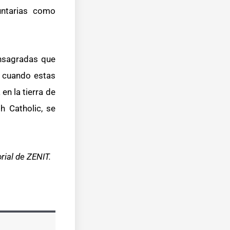
untarias como
onsagradas que
o cuando estas
en la tierra de
h Catholic, se
orial de ZENIT.