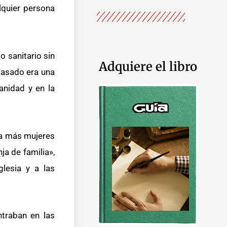
lquier persona
o sanitario sin
Adquiere el libro
pasado era una
anidad y en la
ía más mujeres
a de familia»,
glesia y a las
traban en las