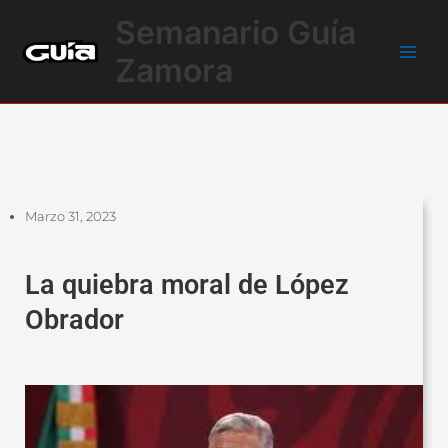
Ir
Main
Semanario Guía
al
Men
contenido
Zamora
Marzo 31, 2023
La quiebra moral de López
Obrador