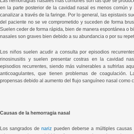
Las hemorragias nasales más comunes son las que se producen
en la parte posterior de la cavidad nasal es menos común y
canalizar a través de la faringe. Por lo general, las epistaxis 
del paciente no se ve comprometido y suceden de forma brusc
Suelen ceder de forma rápida, bien de manera espontánea o b
nasales son graves bien debido a su abundancia o por su repet
Los niños suelen acudir a consulta por episodios recurrente
rinosinusitis y suelen presentar costras en la cavidad n
episodios recurrentes, siendo más vulnerables a sufrirlas a
anticoagulantes, que tienen problemas de coagulación.
propensas debido al aumento del flujo sanguíneo nasal como 
Causas de la hemorragia nasal
Los sangrados de
nariz
pueden deberse a múltiples causas y