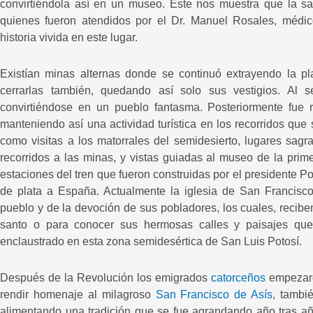
convirtiéndola así en un museo. Éste nos muestra que la sa
quienes fueron atendidos por el Dr. Manuel Rosales, médi
historia vivida en este lugar.
Existían minas alternas donde se continuó extrayendo la pla
cerrarlas también, quedando así solo sus vestigios. Al
convirtiéndose en un pueblo fantasma. Posteriormente fue r
manteniendo así una actividad turística en los recorridos que s
como visitas a los matorrales del semidesierto, lugares sa
recorridos a las minas, y vistas guiadas al museo de la pr
estaciones del tren que fueron construidas por el presidente Po
de plata a España. Actualmente la iglesia de San Francisco
pueblo y de la devoción de sus pobladores, los cuales, reciben
santo o para conocer sus hermosas calles y paisajes qu
enclaustrado en esta zona semidesértica de San Luis Potosí.
Después de la Revolución los emigrados
catorceños
empezaron
rendir homenaje al milagroso
San Francisco de Asís
, tambi
alimentando una tradición que se fue agrandando año tras año