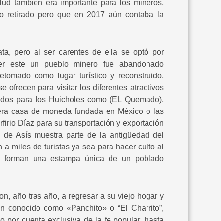
lud también era importante para los mineros,
co retirado pero que en 2017 aún contaba la
ta, pero al ser carentes de ella se optó por
 ser este un pueblo minero fue abandonado
etomado como lugar turístico y reconstruido,
e ofrecen para visitar los diferentes atractivos
grados para los Huicholes como (EL Quemado),
imera casa de moneda fundada en México o las
rfirio Díaz para su transportación y exportación
 de Asís muestra parte de la antigüedad del
 a miles de turistas ya sea para hacer culto al
e forman una estampa única de un poblado
, año tras año, a regresar a su viejo hogar y
én conocido como «Panchito» o “El Charrito”,
 por cuenta exclusiva de la fe popular, hasta