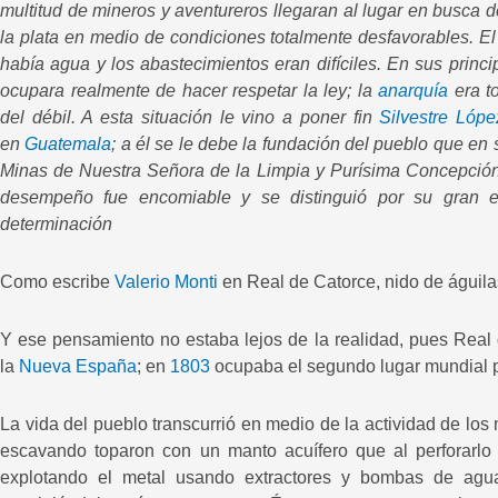
multitud de mineros y aventureros llegaran al lugar en busca 
la plata en medio de condiciones totalmente desfavorables. El 
había agua y los abastecimientos eran difíciles. En sus prin
ocupara realmente de hacer respetar la ley; la
anarquía
era to
del débil. A esta situación le vino a poner fin
Silvestre López
en
Guatemala
; a él se le debe la fundación del pueblo que e
Minas de Nuestra Señora de la Limpia y Purísima Concepció
desempeño fue encomiable y se distinguió por su gran ex
determinación
Como escribe
Valerio Monti
en Real de Catorce, nido de águila
Y ese pensamiento no estaba lejos de la realidad, pues Real
la
Nueva España
; en
1803
ocupaba el segundo lugar mundial p
La vida del pueblo transcurrió en medio de la actividad de los 
escavando toparon con un manto acuífero que al perforarlo 
explotando el metal usando extractores y bombas de agua