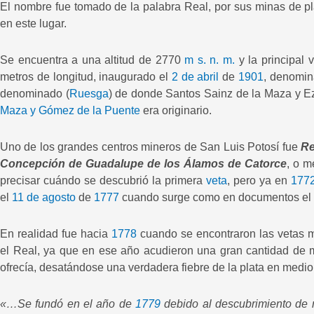
El nombre fue tomado de la palabra Real, por sus minas de pl
en este lugar.
Se encuentra a una altitud de 2770
m s. n. m.
y la principal 
metros de longitud, inaugurado el
2 de abril
de
1901
, denomi
denominado (
Ruesga
) de donde Santos Sainz de la Maza y Ez
Maza y Gómez de la Puente
era originario.
Uno de los grandes centros mineros de San Luis Potosí fue
Re
Concepción de Guadalupe de los Álamos de Catorce
, o m
precisar cuándo se descubrió la primera
veta
, pero ya en
177
el
11 de agosto
de
1777
cuando surge como en documentos el t
En realidad fue hacia
1778
cuando se encontraron las vetas 
el Real, ya que en ese año acudieron una gran cantidad de m
ofrecía, desatándose una verdadera fiebre de la plata en medi
«…Se fundó en el año de
1779
debido al descubrimiento de r