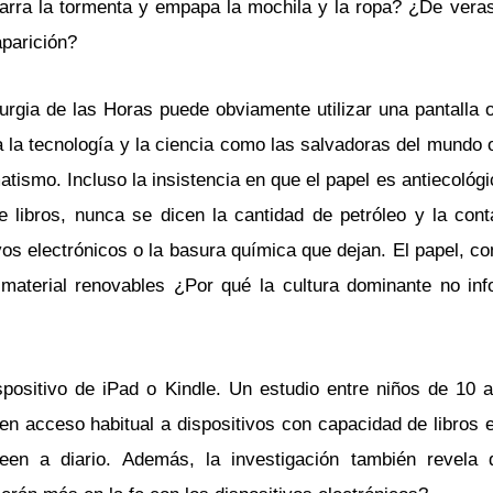
arra la tormenta y empapa la mochila y la ropa? ¿De veras 
aparición?
iturgia de las Horas puede obviamente utilizar una pantalla o
 la tecnología y la ciencia como las salvadoras del mundo 
ismo. Incluso la insistencia en que el papel es antiecológi
e libros, nunca se dicen la cantidad de petróleo y la con
ivos electrónicos o la basura química que dejan. El papel, c
 material renovables ¿Por qué la cultura dominante no in
spositivo de iPad o Kindle. Un estudio entre niños de 10 
en acceso habitual a dispositivos con capacidad de libros 
een a diario. Además, la investigación también revela