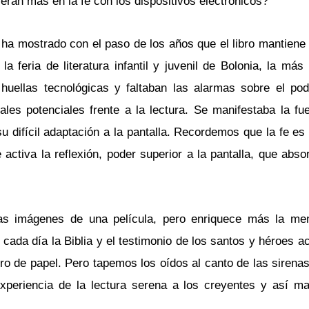
erán más en la fe con los dispositivos electrónicos?
al ha mostrado con el paso de los años que el libro mantiene
a feria de literatura infantil y juvenil de Bolonia, la más
huellas tecnológicas y faltaban las alarmas sobre el pod
vales potenciales frente a la lectura. Se manifestaba la f
 su difícil adaptación a la pantalla. Recordemos que la fe es
 activa la reflexión, poder superior a la pantalla, que abs
as imágenes de una película, pero enriquece más la men
ada día la Biblia y el testimonio de los santos y héroes ac
ibro de papel. Pero tapemos los oídos al canto de las siren
xperiencia de la lectura serena a los creyentes y así m