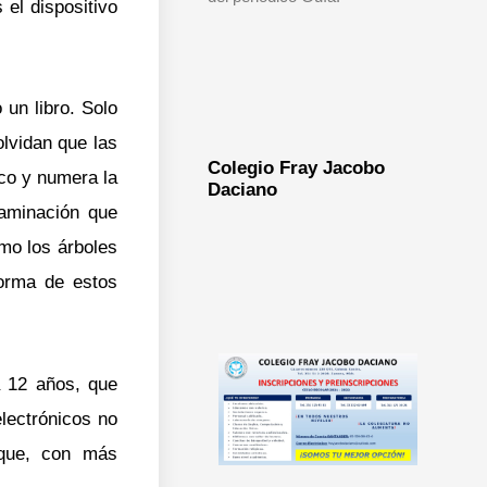
el dispositivo
 un libro. Solo
olvidan que las
Colegio Fray Jacobo
co y numera la
Daciano
taminación que
omo los árboles
forma de estos
a 12 años, que
electrónicos no
 que, con más