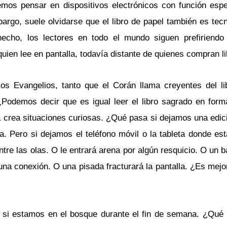
mos pensar en dispositivos electrónicos con función espe
bargo, suele olvidarse que el libro de papel también es tecn
cho, los lectores en todo el mundo siguen prefiriendo e
uien lee en pantalla, todavía distante de quienes compran li
los Evangelios, tanto que el Corán llama creyentes del li
¿Podemos decir que es igual leer el libro sagrado en form
a crea situaciones curiosas. ¿Qué pasa si dejamos una edici
Pero si dejamos el teléfono móvil o la tableta donde está
re las olas. O le entrará arena por algún resquicio. O un 
na conexión. O una pisada fracturará la pantalla. ¿Es mejor
a si estamos en el bosque durante el fin de semana. ¿Qué