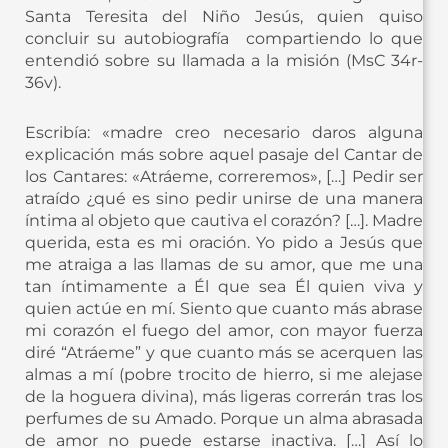
Santa Teresita del Niño Jesús, quien quiso
concluir su autobiografía compartiendo lo que
entendió sobre su llamada a la misión (MsC 34r-
36v).
Escribía: «madre creo necesario daros alguna
explicación más sobre aquel pasaje del Cantar de
los Cantares: «Atráeme, correremos», […] Pedir ser
atraído ¿qué es sino pedir unirse de una manera
íntima al objeto que cautiva el corazón? […]. Madre
querida, esta es mi oración. Yo pido a Jesús que
me atraiga a las llamas de su amor, que me una
tan íntimamente a Él que sea Él quien viva y
quien actúe en mí. Siento que cuanto más abrase
mi corazón el fuego del amor, con mayor fuerza
diré “Atráeme” y que cuanto más se acerquen las
almas a mí (pobre trocito de hierro, si me alejase
de la hoguera divina), más ligeras correrán tras los
perfumes de su Amado. Porque un alma abrasada
de amor no puede estarse inactiva. […] Así lo