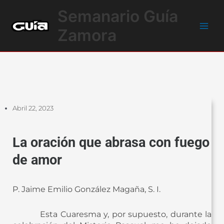
Ir
Main
Semanario Guía
al
Men
contenido
Zamora
Abril 22, 2023
La oración que abrasa con fuego
de amor
P. Jaime Emilio González Magaña, S. I.
Esta Cuaresma y, por supuesto, durante la