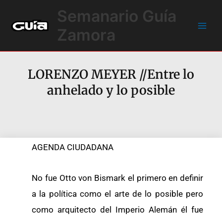
Ir
Main
Semanario Guía
al
Men
contenido
Zamora
LORENZO MEYER //Entre lo
anhelado y lo posible
AGENDA CIUDADANA
No fue Otto von Bismark el primero en definir
a la política como el arte de lo posible pero
como arquitecto del Imperio Alemán él fue