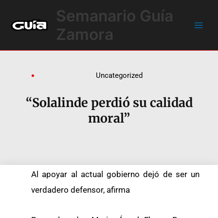
Ir
Main
Semanario Guía
al
Men
contenido
Zamora
Uncategorized
“Solalinde perdió su calidad
moral”
Al apoyar al actual gobierno dejó de ser un
verdadero defensor, afirma