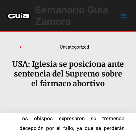
Ir
Main
Semanario Guía
al
Men
contenido
Zamora
Uncategorized
USA: Iglesia se posiciona ante
sentencia del Supremo sobre
el fármaco abortivo
Los obispos expresaron su tremenda
decepción por el fallo, ya que se perderán