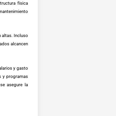
ructura física
 mantenimiento
altas. Incluso
inados alcancen
larios y gasto
os y programas
 se asegure la