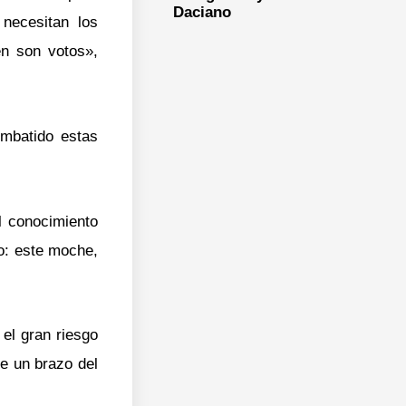
Daciano
necesitan los
én son votos»,
ombatido estas
l conocimiento
o: este moche,
 el gran riesgo
ve un brazo del