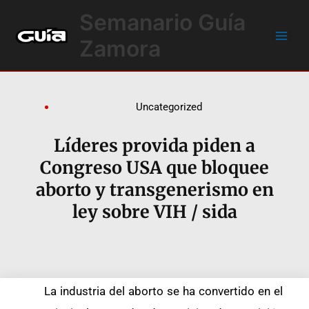
Ir
Main
Semanario Guía
al
Men
contenido
Zamora
Uncategorized
Líderes provida piden a
Congreso USA que bloquee
aborto y transgenerismo en
ley sobre VIH / sida
La industria del aborto se ha convertido en el