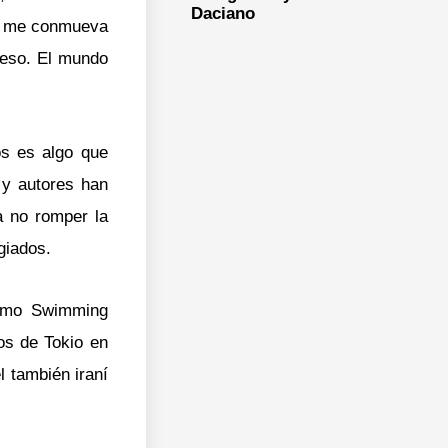
Daciano
que me conmueva
 eso. El mundo
os es algo que
 y autores han
a no romper la
ugiados.
 como Swimming
os de Tokio en
 también iraní