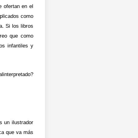
 ofertan en el
mplicados como
. Si los libros
 Creo que como
s infantiles y
linterpretado?
 un ilustrador
ica que va más