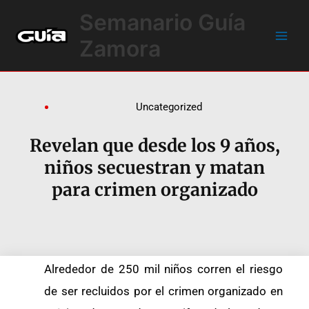
Ir
Main
Semanario Guía
al
Men
contenido
Zamora
Uncategorized
Revelan que desde los 9 años,
niños secuestran y matan
para crimen organizado
Alrededor de 250 mil niños corren el riesgo
de ser recluidos por el crimen organizado en