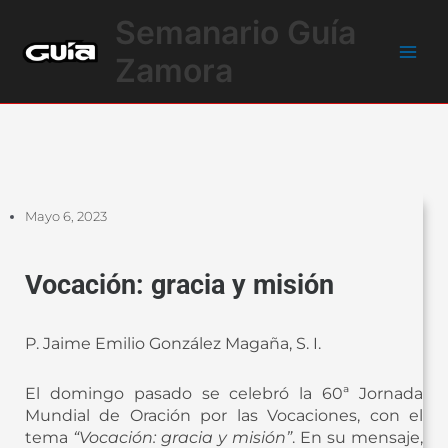
Ir
Main
Semanario Guía
al
Men
contenido
Zamora
Mayo 6, 2023
Vocación: gracia y misión
P. Jaime Emilio González Magaña, S. I.
El domingo pasado se celebró la 60ª Jornada
Mundial de Oración por las Vocaciones, con el
tema
“Vocación: gracia y misión”
. En su mensaje,