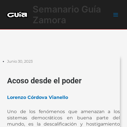
Ir
Main
Semanario Guía
al
Men
contenido
Zamora
Junio 30, 2023
Acoso desde el poder
Lorenzo Córdova Vianello
Uno de los fenómenos que amenazan a los
sistemas democráticos en buena parte del
mundo, es la descalificación y hostigamiento