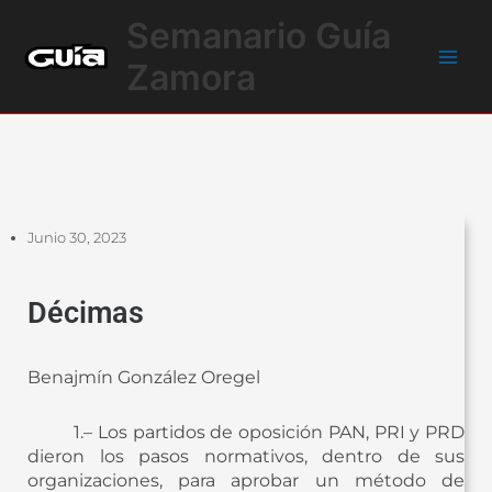
Ir
Main
Semanario Guía
al
Men
contenido
Zamora
Junio 30, 2023
Décimas
Benajmín González Oregel
1.– Los partidos de oposición PAN, PRI y PRD
dieron los pasos normativos, dentro de sus
organizaciones, para aprobar un método de