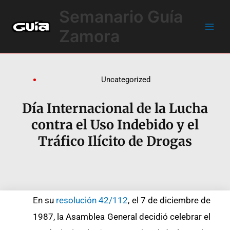
Ir
Main
Semanario Guía
al
Men
contenido
Zamora
Uncategorized
Día Internacional de la Lucha
contra el Uso Indebido y el
Tráfico Ilícito de Drogas
En su
resolución 42/112
, el 7 de diciembre de
1987, la Asamblea General decidió celebrar el