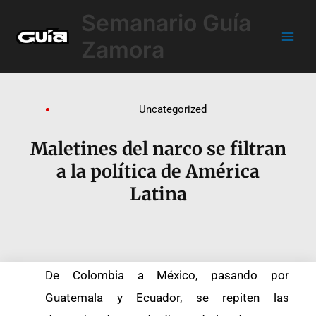
Ir
Main
Semanario Guía
al
Men
contenido
Zamora
Uncategorized
Maletines del narco se filtran
a la política de América
Latina
De Colombia a México, pasando por
Guatemala y Ecuador, se repiten las