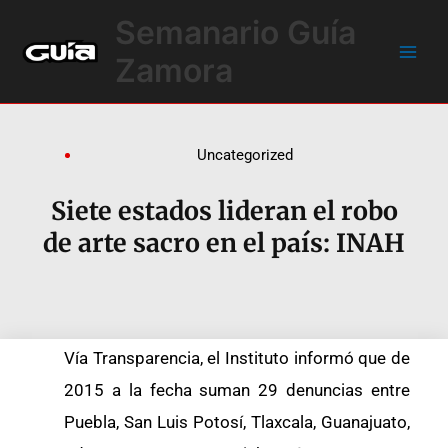
Ir
Main
Semanario Guía
al
Men
contenido
Zamora
Uncategorized
Siete estados lideran el robo
de arte sacro en el país: INAH
Vía Transparencia, el Instituto informó que de
2015 a la fecha suman 29 denuncias entre
Puebla, San Luis Potosí, Tlaxcala, Guanajuato,