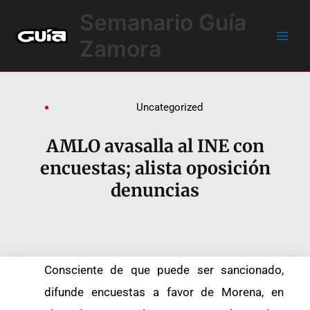
Ir
Main
Semanario Guía
al
Men
contenido
Zamora
Uncategorized
AMLO avasalla al INE con
encuestas; alista oposición
denuncias
Consciente de que puede ser sancionado,
difunde encuestas a favor de Morena, en